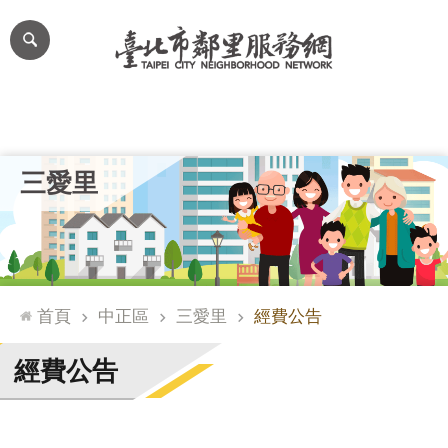
跳到主要內容區塊
進
階
搜
尋
里公布欄
里長簡介
里基本資料
本里特色
里活動花絮
網
三愛里
站
導
覽
台
北
首頁
中正區
三愛里
經費公告
通
臺
經費公告
北
市
政
府