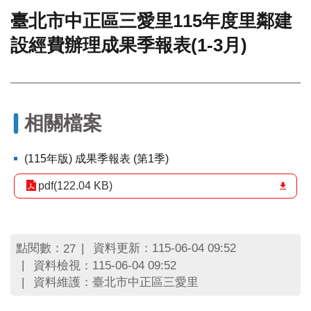
臺北市中正區三愛里115年度里鄰建
門
設經費辦理成果季報表(1-3月)
牌
整
合
檢
索
系
相關檔案
統
文
(115年版) 成果季報表 (第1季)
化
局
pdf(122.04 KB)
文
化
資
產
點閱數：
資料更新：115-06-04 09:52
27
資料檢視：115-06-04 09:52
臺
資料維護：臺北市中正區三愛里
北
市