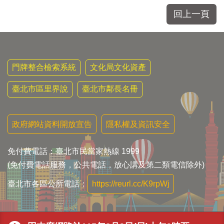
區
里
回上一頁
界
說
臺
北
門牌整合檢索系統
文化局文化資產
市
鄰
臺北市區里界說
臺北市鄰長名冊
長
名
冊
政府網站資料開放宣告
隱私權及資訊安全
免付費電話：臺北市民當家熱線 1999
(免付費電話服務，公共電話，放心講及第二類電信除外)
臺北市各區公所電話：
https://reurl.cc/K9rpWj