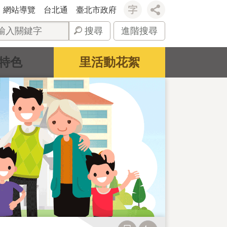
網站導覽
台北通
臺北市政府
搜尋
進階搜尋
特色
里活動花絮