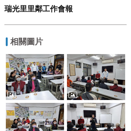
瑞光里里鄰工作會報
門
牌
整
合
檢
相關圖片
索
系
統
文
化
局
文
化
資
產
臺
北
市