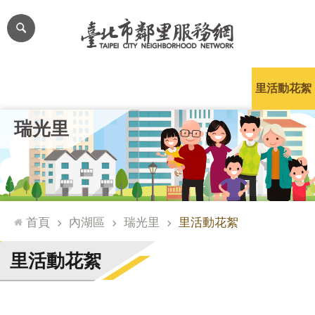
跳到主要內容區塊
進
階
搜
尋
里公布欄
里長簡介
里基本資料
本里特色
里活動花絮
網
瑞光里
站
導
覽
台
北
首頁
內湖區
瑞光里
里活動花絮
通
臺
里活動花絮
北
市
政
府