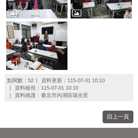
區
里
界
說
臺
北
市
鄰
長
名
冊
點閱數：
資料更新：115-07-01 10:10
52
資料檢視：115-07-01 10:10
資料維護：臺北市內湖區瑞光里
回上一頁