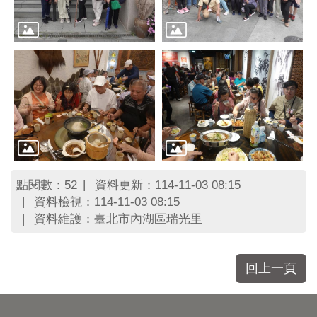
區
里
界
說
臺
北
市
鄰
長
名
冊
點閱數：
資料更新：114-11-03 08:15
52
資料檢視：114-11-03 08:15
資料維護：臺北市內湖區瑞光里
回上一頁