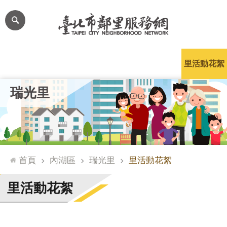
跳到主要內容區塊
進
階
搜
尋
里公布欄
里長簡介
里基本資料
本里特色
里活動花絮
網
瑞光里
站
導
覽
台
北
首頁
內湖區
瑞光里
里活動花絮
通
臺
里活動花絮
北
市
政
府