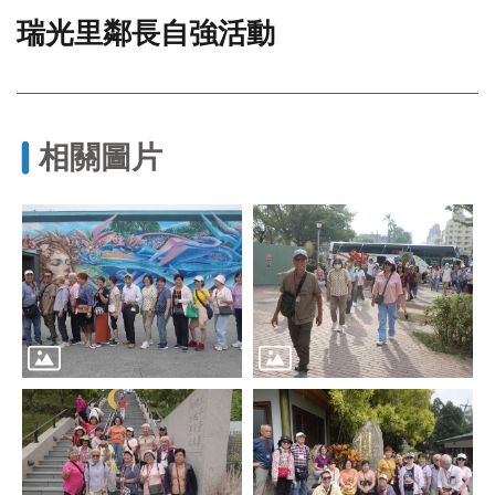
瑞光里鄰長自強活動
門
牌
整
合
檢
相關圖片
索
系
統
文
化
局
文
化
資
產
臺
北
市