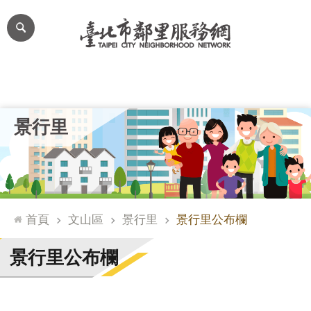
跳到主要內容區塊
進
階
搜
尋
里公布欄
里長簡介
里基本資料
本里特色
里活動花絮
網
景行里
站
導
覽
台
北
首頁
文山區
景行里
景行里公布欄
通
臺
景行里公布欄
北
市
政
府