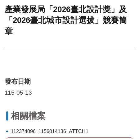
產業發展局「2026臺北設計獎」及
門
「2026臺北城市設計選拔」競賽簡
牌
整
章
合
檢
索
系
統
文
化
發布日期
局
文
115-05-13
化
資
產
相關檔案
臺
北
112374096_1156014136_ATTCH1
市