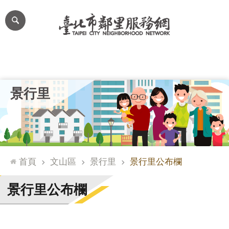
跳到主要內容區塊
進
階
搜
尋
里公布欄
里長簡介
里基本資料
本里特色
里活動花絮
網
景行里
站
導
覽
台
北
首頁
文山區
景行里
景行里公布欄
通
臺
景行里公布欄
北
市
政
府