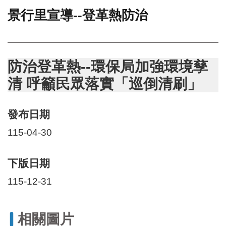
景行里宣導--登革熱防治
門
牌
整
合
檢
防治登革熱--環保局加強環境孳
索
清 呼籲民眾落實「巡倒清刷」
系
統
發布日期
文
化
115-04-30
局
文
化
下版日期
資
產
115-12-31
臺
北
相關圖片
市