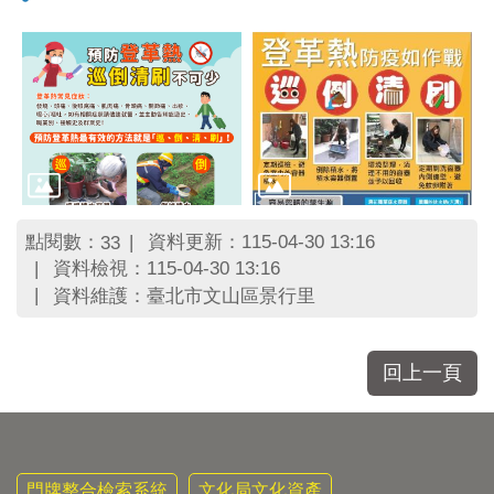
區
里
界
說
臺
北
市
鄰
長
名
點閱數：
資料更新：115-04-30 13:16
33
冊
資料檢視：115-04-30 13:16
資料維護：臺北市文山區景行里
回上一頁
門牌整合檢索系統
文化局文化資產