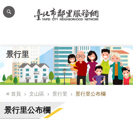
跳到主要內容區塊
進
階
搜
尋
里公布欄
里長簡介
里基本資料
本里特色
里活動花絮
網
景行里
站
導
覽
台
北
首頁
文山區
景行里
景行里公布欄
通
臺
景行里公布欄
北
市
政
府