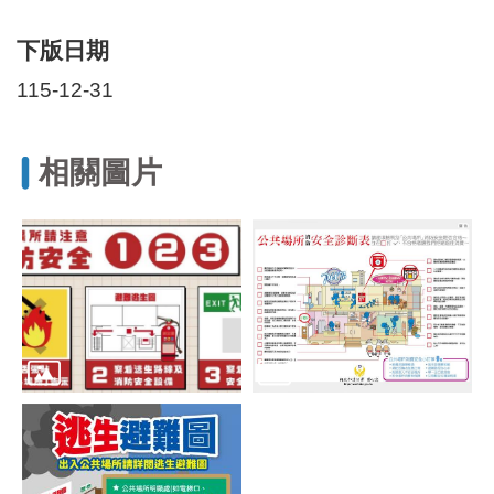
區
里
下版日期
界
說
115-12-31
臺
北
市
相關圖片
鄰
長
名
冊