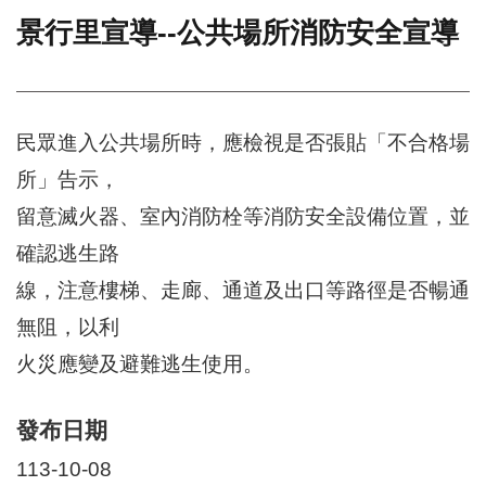
景行里宣導--公共場所消防安全宣導
門
牌
整
合
檢
民眾進入公共場所時，應檢視是否張貼「不合格場
索
所」告示，
系
統
留意滅火器、室內消防栓等消防安全設備位置，並
文
確認逃生路
化
線，注意樓梯、走廊、通道及出口等路徑是否暢通
局
文
無阻，以利
化
資
火災應變及避難逃生使用。
產
臺
發布日期
北
市
113-10-08