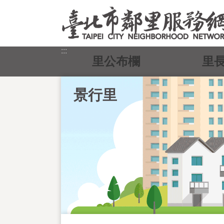
跳到主要內容區塊
:::
里公布欄
里
景行里