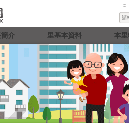
:::
長簡介
里基本資料
本里