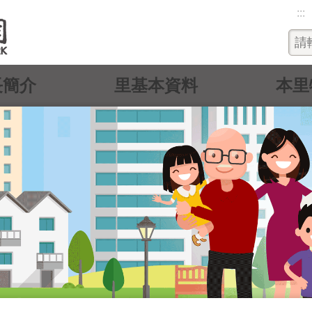
:::
長簡介
里基本資料
本里