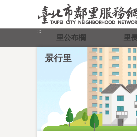
跳到主要內容區塊
:::
里公布欄
里
景行里