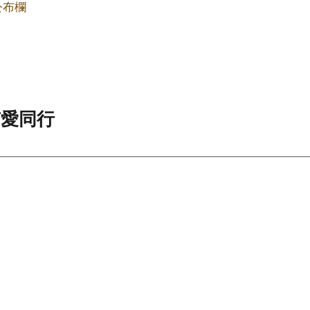
公布欄
有愛同行