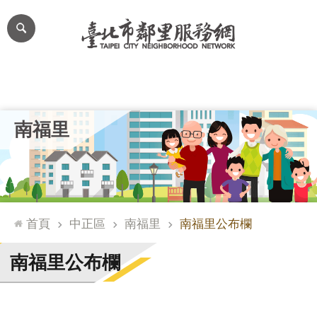
跳到主要內容區塊
進
階
搜
尋
里公布欄
里長簡介
里基本資料
本里特色
里活動花絮
網
南福里
站
導
覽
台
北
首頁
中正區
南福里
南福里公布欄
通
臺
南福里公布欄
北
市
政
府