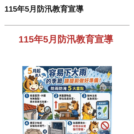
115年5月防汛教育宣導
門
牌
整
合
115年5月防汛教育宣導
檢
索
系
統
文
化
局
文
化
資
產
臺
北
市