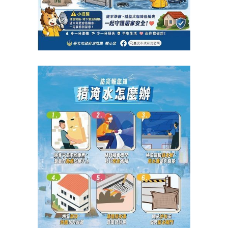
區
里
界
說
臺
北
市
鄰
長
名
冊