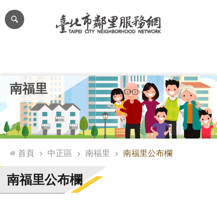
跳到主要內容區塊
進
階
搜
尋
里公布欄
里長簡介
里基本資料
本里特色
里活動花絮
網
南福里
站
導
覽
台
北
首頁
中正區
南福里
南福里公布欄
通
臺
南福里公布欄
北
市
政
府