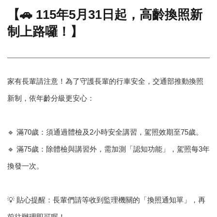
【🚗 115年5月31日起，高齡換照新
門
制上路囉！】
牌
整
合
檢
索
系
家有長輩請注意！為了守護長輩的行車安全，交通部推動換照
統
新制，依年齡分級更安心：
文
化
局
🔹 滿70歲：須通過體檢及2小時安全講習，駕照效期至75歲。
文
化
🔹 滿75歲：除體檢與講習外，需加測「認知功能」，駕照每3年
資
換發一次。
產
臺
北
💡 貼心提醒：長輩們請等收到監理機關的「換照通知單」，再
市
前往辦理即可喔！