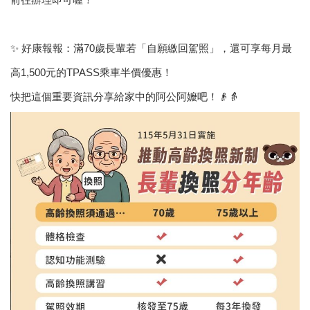
區
里
界
說
✨ 好康報報：滿70歲長輩若「自願繳回駕照」，還可享每月最
臺
高1,500元的TPASS乘車半價優惠！
北
快把這個重要資訊分享給家中的阿公阿嬤吧！👴👵
市
鄰
長
名
冊