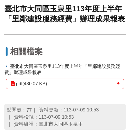
臺北市大同區玉泉里113年度上半年
門
「里鄰建設服務經費」辦理成果報表
牌
整
合
檢
索
系
相關檔案
統
文
臺北市大同區玉泉里113年度上半年「里鄰建設服務經
化
費」辦理成果報表
局
文
pdf(430.07 KB)
化
資
產
點閱數：
資料更新：113-07-09 10:53
77
臺
資料檢視：113-07-09 10:53
北
資料維護：臺北市大同區玉泉里
市