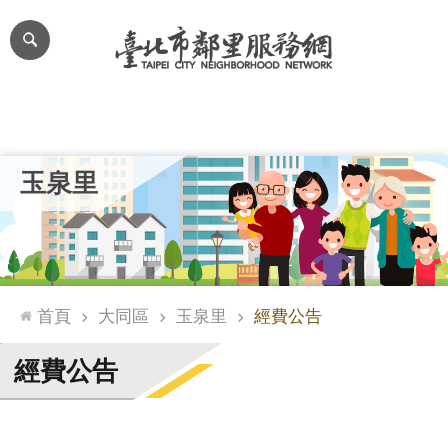
跳到主要內容區塊
進
階
搜
尋
里公布欄
里長簡介
里基本資料
本里特色
里活動花絮
網
玉泉里
站
導
覽
台
北
首頁
大同區
玉泉里
經費公告
通
臺
經費公告
北
市
政
府