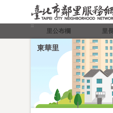
跳到主要內容區塊
:::
里公布欄
里
東華里