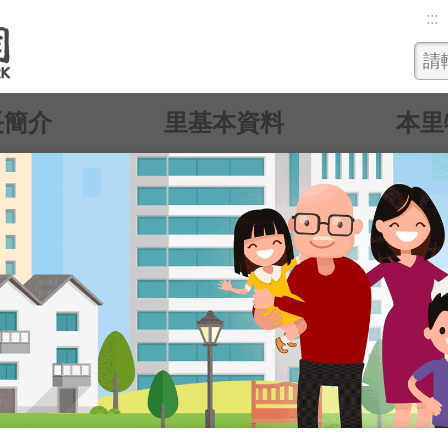
:::
長簡介
里基本資料
本里