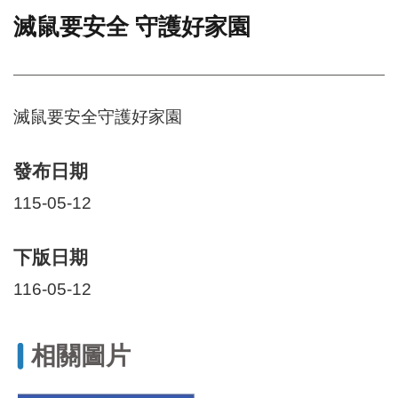
滅鼠要安全 守護好家園
門
牌
整
合
檢
滅鼠要安全守護好家園
索
系
統
發布日期
文
115-05-12
化
局
下版日期
文
化
116-05-12
資
產
臺
相關圖片
北
市