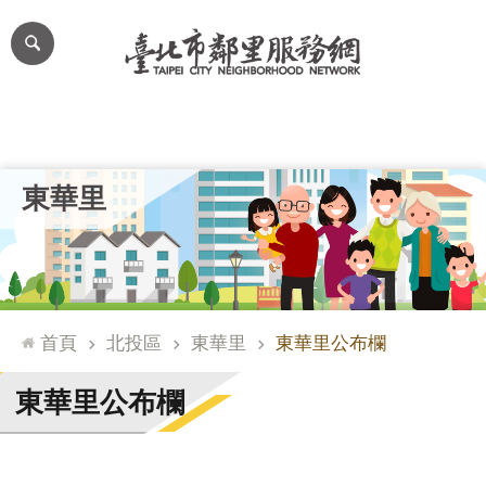
跳到主要內容區塊
進
階
搜
尋
里公布欄
里長簡介
里基本資料
本里特色
里活動花絮
網
東華里
站
導
覽
台
北
首頁
北投區
東華里
東華里公布欄
通
臺
東華里公布欄
北
市
政
府