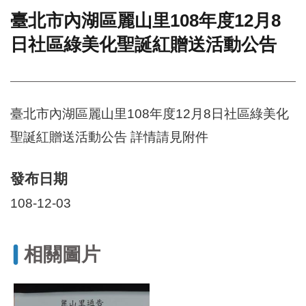
臺北市內湖區麗山里108年度12月8
門
日社區綠美化聖誕紅贈送活動公告
牌
整
合
檢
索
臺北市內湖區麗山里108年度12月8日社區綠美化
系
統
聖誕紅贈送活動公告 詳情請見附件
文
化
發布日期
局
文
108-12-03
化
資
產
相關圖片
臺
北
市