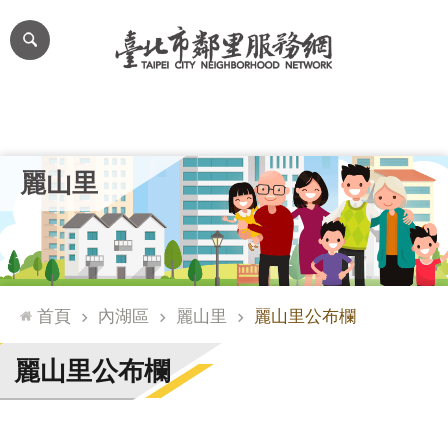
跳到主要內容區塊
進
階
搜
尋
里公布欄
里長簡介
里基本資料
本里特色
里活動花絮
網
麗山里
站
導
覽
台
北
首頁
內湖區
麗山里
麗山里公布欄
通
臺
麗山里公布欄
北
市
政
府