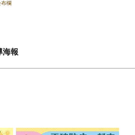
公布欄
導海報