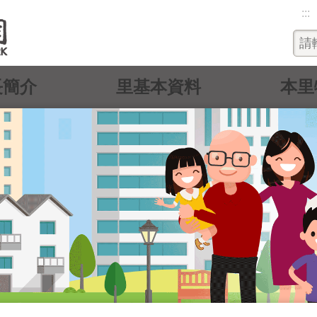
:::
長簡介
里基本資料
本里