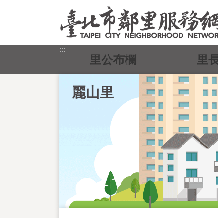
跳到主要內容區塊
:::
里公布欄
里
麗山里