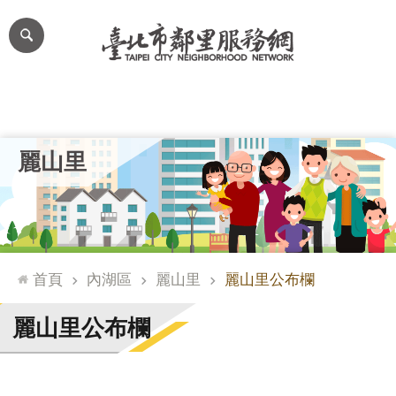
跳到主要內容區塊
進
階
搜
尋
里公布欄
里長簡介
里基本資料
本里特色
里活動花絮
網
麗山里
站
導
覽
台
北
首頁
內湖區
麗山里
麗山里公布欄
通
臺
麗山里公布欄
北
市
政
府