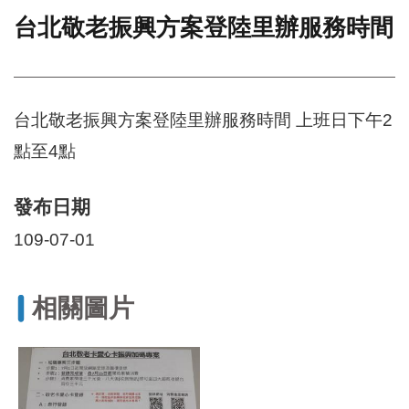
台北敬老振興方案登陸里辦服務時間
門
牌
整
合
檢
台北敬老振興方案登陸里辦服務時間 上班日下午2
索
點至4點
系
統
發布日期
文
化
109-07-01
局
文
化
資
相關圖片
產
臺
北
市