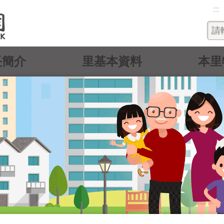
:::
長簡介
里基本資料
本里