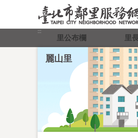
跳到主要內容區塊
:::
里公布欄
里
麗山里