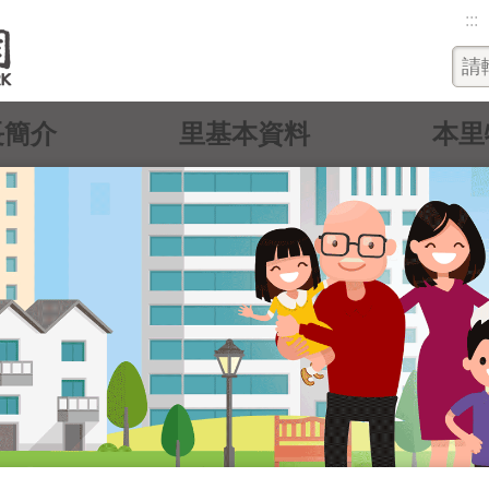
:::
長簡介
里基本資料
本里