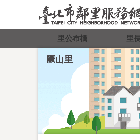
跳到主要內容區塊
:::
里公布欄
里
麗山里