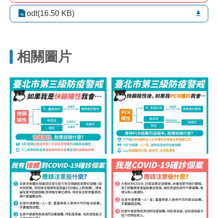
區
里
odt(16.50 KB)
界
說
臺
相關圖片
北
市
鄰
長
名
冊