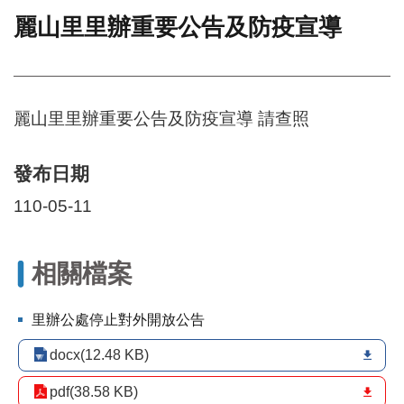
麗山里里辦重要公告及防疫宣導
門
牌
整
合
檢
麗山里里辦重要公告及防疫宣導 請查照
索
系
統
發布日期
文
110-05-11
化
局
文
相關檔案
化
資
產
里辦公處停止對外開放公告
臺
docx(12.48 KB)
北
市
pdf(38.58 KB)