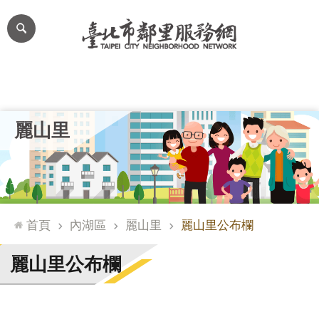
跳到主要內容區塊
進
階
搜
尋
里公布欄
里長簡介
里基本資料
本里特色
里活動花絮
網
麗山里
站
導
覽
台
北
首頁
內湖區
麗山里
麗山里公布欄
通
臺
麗山里公布欄
北
市
政
府