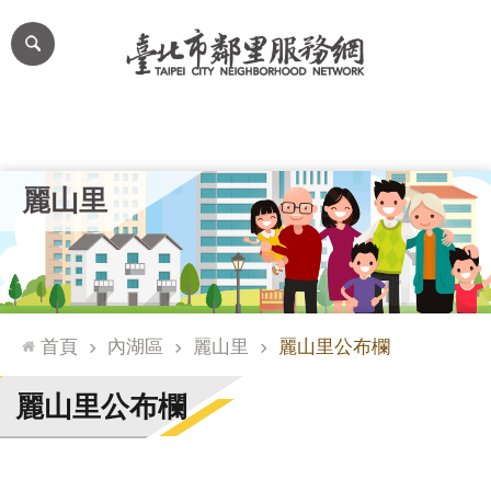
跳到主要內容區塊
進
階
搜
尋
里公布欄
里長簡介
里基本資料
本里特色
里活動花絮
網
麗山里
站
導
覽
台
北
首頁
內湖區
麗山里
麗山里公布欄
通
臺
麗山里公布欄
北
市
政
府