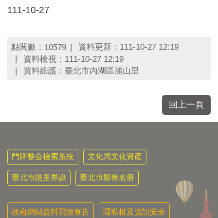
區
111-10-27
里
界
說
點閱數：
資料更新：111-10-27 12:19
10579
臺
資料檢視：111-10-27 12:19
北
資料維護：臺北市內湖區麗山里
市
鄰
長
名
回上一頁
冊
門牌整合檢索系統
文化局文化資產
臺北市區里界說
臺北市鄰長名冊
政府網站資料開放宣告
隱私權及資訊安全