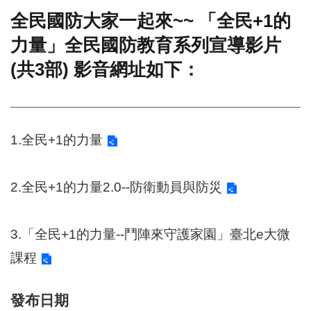
全民國防大家一起來~~ 「全民+1的
門
力量」全民國防教育系列宣導影片
牌
整
(共3部) 影音網址如下：
合
檢
索
系
統
1.全民+1的力量
文
化
局
2.全民+1的力量2.0--防衛動員與防災
文
化
資
3.「全民+1的力量--鬥陣來守護家園」臺北e大微
產
課程
臺
北
發布日期
市