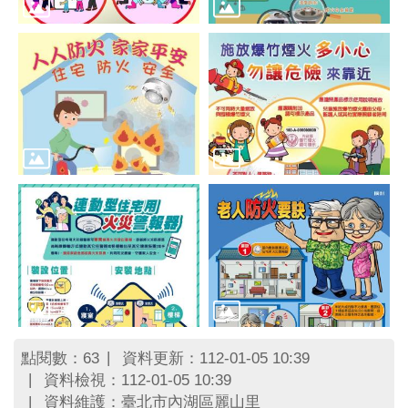
區
里
界
說
臺
北
市
鄰
長
名
冊
點閱數：
資料更新：112-01-05 10:39
63
資料檢視：112-01-05 10:39
資料維護：臺北市內湖區麗山里