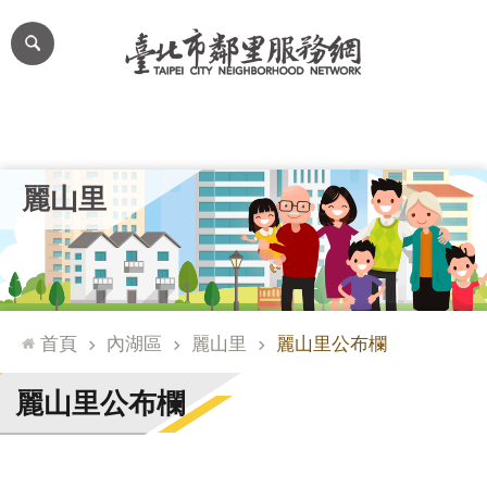
跳到主要內容區塊
進
階
搜
尋
里公布欄
里長簡介
里基本資料
本里特色
里活動花絮
網
麗山里
站
導
覽
台
北
首頁
內湖區
麗山里
麗山里公布欄
通
臺
麗山里公布欄
北
市
政
府