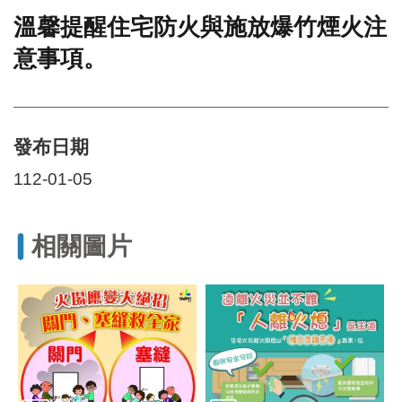
溫馨提醒住宅防火與施放爆竹煙火注
門
意事項。
牌
整
合
檢
索
發布日期
系
統
112-01-05
文
化
局
相關圖片
文
化
資
產
臺
北
市