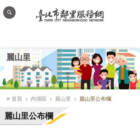
跳到主要內容區塊
進
階
搜
尋
里公布欄
里長簡介
里基本資料
本里特色
里活動花絮
網
麗山里
站
導
覽
台
北
首頁
內湖區
麗山里
麗山里公布欄
通
臺
麗山里公布欄
北
市
政
府