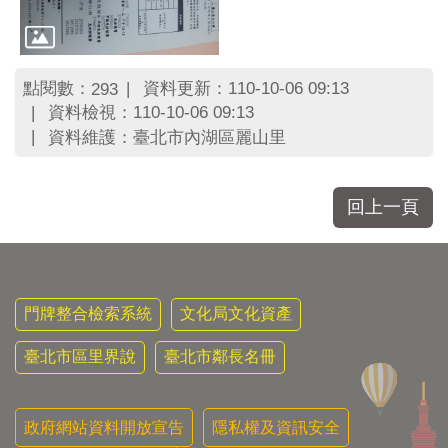
區
里
界
說
點閱數：
資料更新：110-10-06 09:13
293
臺
資料檢視：110-10-06 09:13
北
資料維護：臺北市內湖區麗山里
市
鄰
長
回上一頁
名
冊
門牌整合檢索系統
文化局文化資產
臺北市區里界說
臺北市鄰長名冊
政府網站資料開放宣告
隱私權及資訊安全