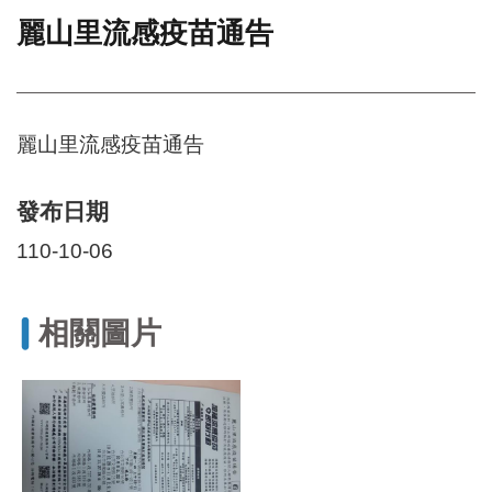
麗山里流感疫苗通告
門
牌
整
合
檢
麗山里流感疫苗通告
索
系
統
發布日期
文
110-10-06
化
局
文
相關圖片
化
資
產
臺
北
市