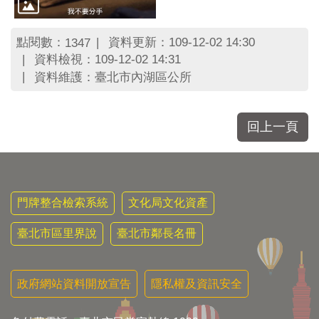
區
里
界
點閱數：
資料更新：109-12-02 14:30
1347
說
資料檢視：109-12-02 14:31
臺
資料維護：臺北市內湖區公所
北
市
鄰
回上一頁
長
名
冊
門牌整合檢索系統
文化局文化資產
臺北市區里界說
臺北市鄰長名冊
政府網站資料開放宣告
隱私權及資訊安全