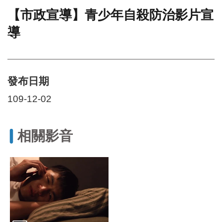
【市政宣導】青少年自殺防治影片宣
門
導
牌
整
合
檢
索
發布日期
系
統
109-12-02
文
化
局
相關影音
文
化
資
產
臺
北
市