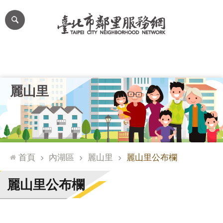
跳到主要內容區塊
進
階
搜
尋
里公布欄
里長簡介
里基本資料
本里特色
里活動花絮
網
麗山里
站
導
覽
台
北
首頁
內湖區
麗山里
麗山里公布欄
通
臺
麗山里公布欄
北
市
政
府