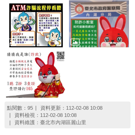
區
里
界
說
臺
北
市
鄰
長
名
冊
點閱數：
資料更新：112-02-08 10:08
95
資料檢視：112-02-08 10:08
資料維護：臺北市內湖區麗山里