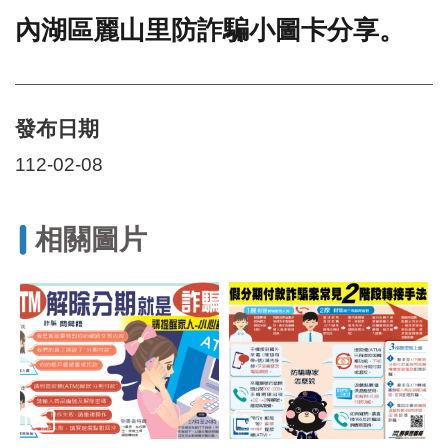
內湖區麗山里防詐騙小圖卡分享。
門
牌
整
合
檢
發布日期
索
112-02-08
系
統
文
相關圖片
化
局
文
化
資
產
臺
北
市