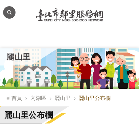
跳到主要內容區塊
進
階
搜
尋
里公布欄
里長簡介
里基本資料
本里特色
里活動花絮
網
麗山里
站
導
覽
台
北
首頁
內湖區
麗山里
麗山里公布欄
通
臺
麗山里公布欄
北
市
政
府