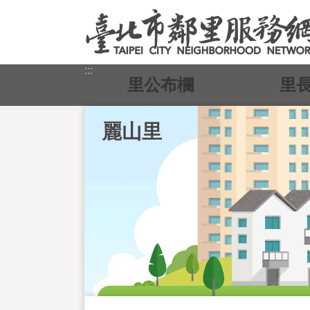
跳到主要內容區塊
:::
里公布欄
里
麗山里