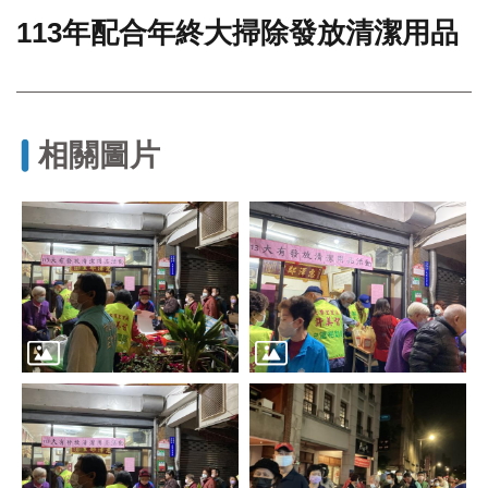
113年配合年終大掃除發放清潔用品
門
牌
整
合
檢
相關圖片
索
系
統
文
化
局
文
化
資
產
臺
北
市