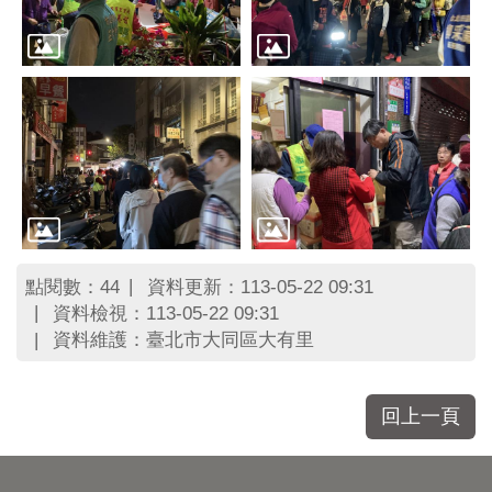
區
里
界
說
臺
北
市
鄰
長
名
冊
點閱數：
資料更新：113-05-22 09:31
44
資料檢視：113-05-22 09:31
資料維護：臺北市大同區大有里
回上一頁