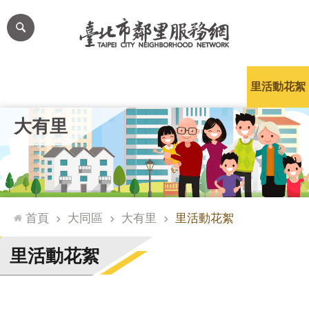
跳到主要內容區塊
進
階
搜
尋
里公布欄
里長簡介
里基本資料
本里特色
里活動花絮
網
大有里
站
導
覽
台
北
首頁
大同區
大有里
里活動花絮
通
臺
里活動花絮
北
市
政
府