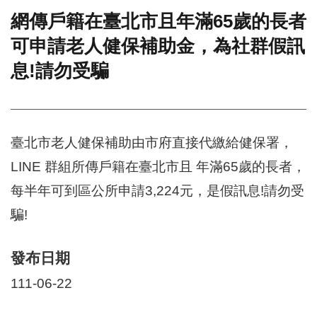
網傳戶籍在臺北市且年滿65歲的長者
門
可申請老人健保補助金，為社群假訊
牌
整
息!請勿受騙
合
檢
索
系
統
臺北市老人健保補助由市府直接代繳給健保署，
文
LINE 群組所傳戶籍在臺北市且 年滿65歲的長者，
化
局
每半年可到區公所申請3,224元，是假訊息!請勿受
文
騙!
化
資
產
發布日期
臺
111-06-22
北
市