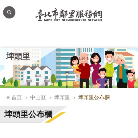
跳到主要內容區塊
進
階
搜
尋
里公布欄
里長簡介
里基本資料
本里特色
里活動花絮
網
埤頭里
站
導
覽
台
北
首頁
中山區
埤頭里
埤頭里公布欄
通
臺
埤頭里公布欄
北
市
政
府