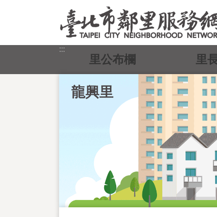
跳到主要內容區塊
:::
里公布欄
里
龍興里