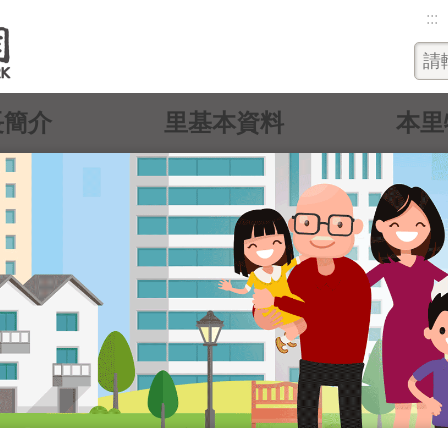
:::
長簡介
里基本資料
本里