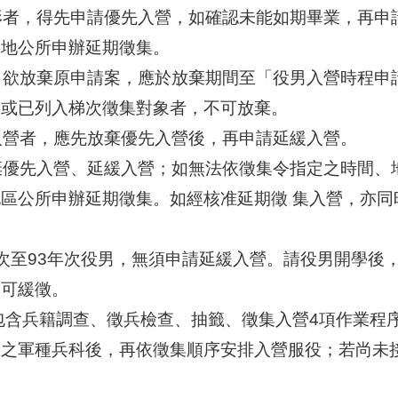
形者，得先申請優先入營，如確認未能如期畢業，再申
籍地公所申辦延期徵集。
，欲放棄原申請案，應於放棄期間至「役男入營時程申
間或已列入梯次徵集對象者，不可放棄。
入營者，應先放棄優先入營後，再申請延緩入營。
棄優先入營、延緩入營；如無法依徵集令指定之時間、
區公所申辦延期徵集。如經核准延期徵 集入營，亦同
3年次至93年次役男，無須申請延緩入營。請役男開學
即可緩徵。
理包含兵籍調查、徵兵檢查、抽籤、徵集入營4項作業程
服之軍種兵科後，再依徵集順序安排入營服役；若尚未
。