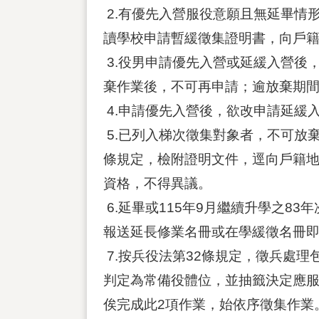
2.有優先入營服役意願且無延畢情
讀學校申請暫緩徵集證明書，向戶
3.役男申請優先入營或延緩入營後
棄作業後，不可再申請；逾放棄期
4.申請優先入營後，欲改申請延緩
5.已列入梯次徵集對象者，不可放
條規定，檢附證明文件，逕向戶籍地
資格，不得異議。
6.延畢或115年9月繼續升學之8
報送延長修業名冊或在學緩徵名冊
7.按兵役法第32條規定，徵兵處
判定為常備役體位，並抽籤決定應
俟完成此2項作業，始依序徵集作業