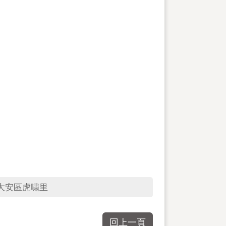
大安區虎嘯里
回上一頁