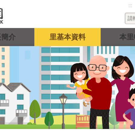
:::
長簡介
里基本資料
本里