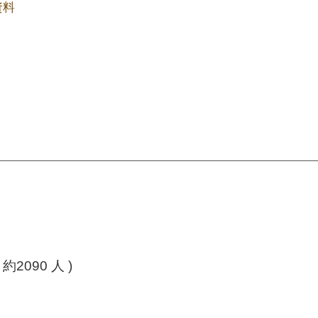
資料
090 人 )