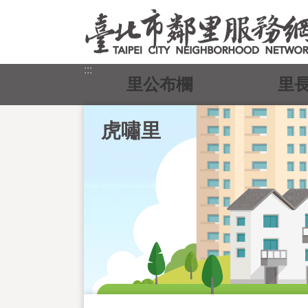
跳到主要內容區塊
:::
里公布欄
里
虎嘯里