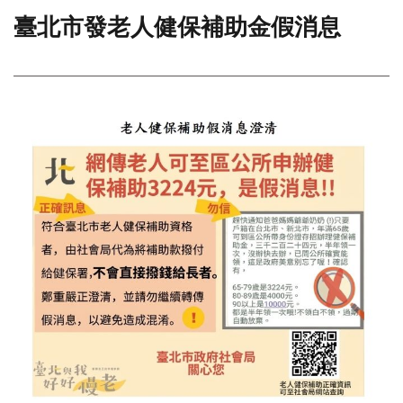
臺北市發老人健保補助金假消息
門
牌
整
合
檢
索
系
統
文
化
局
文
化
資
產
臺
北
市