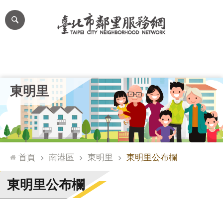
跳到主要內容區塊
進
階
搜
尋
里公布欄
里長簡介
里基本資料
本里特色
里活動花絮
網
東明里
站
導
覽
台
北
首頁
南港區
東明里
東明里公布欄
通
臺
東明里公布欄
北
市
政
府