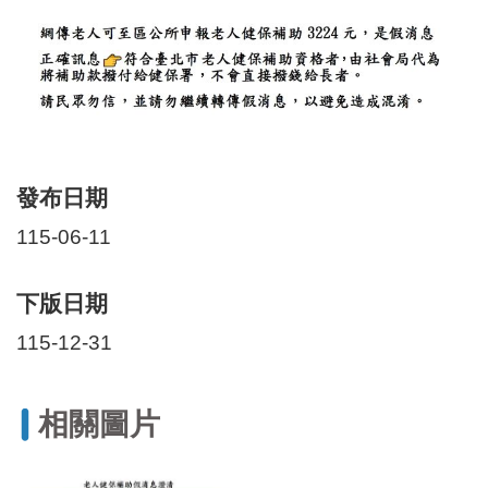
區
里
界
說
臺
北
市
鄰
發布日期
長
名
115-06-11
冊
下版日期
115-12-31
相關圖片