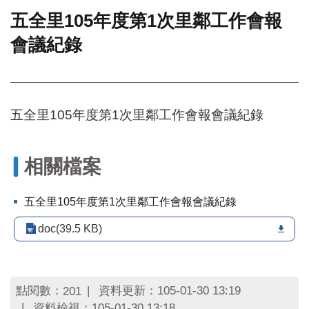
五全里105年度第1次里鄰工作會報
門
會議紀錄
牌
整
合
檢
索
五全里105年度第1次里鄰工作會報會議紀錄
系
統
文
相關檔案
化
局
文
五全里105年度第1次里鄰工作會報會議紀錄
化
資
doc(39.5 KB)
產
臺
北
點閱數：
資料更新：105-01-30 13:19
201
市
資料檢視：105-01-30 13:18