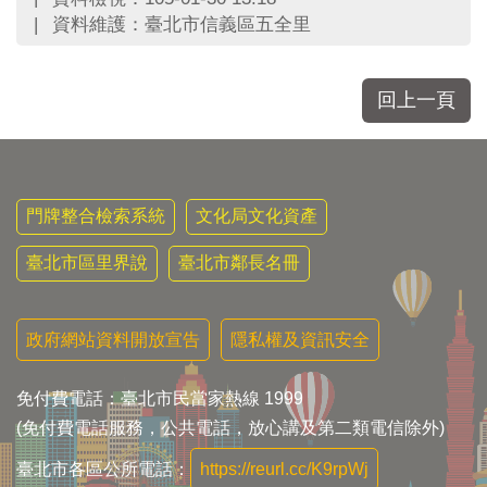
區
資料維護：臺北市信義區五全里
里
界
說
回上一頁
臺
北
市
鄰
長
門牌整合檢索系統
文化局文化資產
名
冊
臺北市區里界說
臺北市鄰長名冊
政府網站資料開放宣告
隱私權及資訊安全
免付費電話：臺北市民當家熱線 1999
(免付費電話服務，公共電話，放心講及第二類電信除外)
臺北市各區公所電話：
https://reurl.cc/K9rpWj