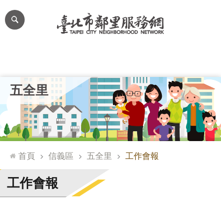
跳到主要內容區塊
進
階
搜
尋
里公布欄
里長簡介
里基本資料
本里特色
里活動花絮
網
五全里
站
導
覽
台
北
首頁
信義區
五全里
工作會報
通
臺
工作會報
北
市
政
府