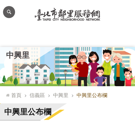
跳到主要內容區塊
進
階
搜
尋
里公布欄
里長簡介
里基本資料
本里特色
里活動花絮
網
中興里
站
導
覽
台
北
首頁
信義區
中興里
中興里公布欄
通
臺
中興里公布欄
北
市
政
府