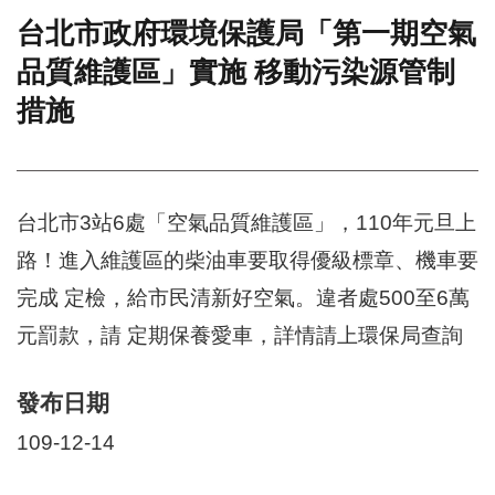
台北市政府環境保護局「第一期空氣
門
品質維護區」實施 移動污染源管制
牌
整
措施
合
檢
索
系
統
台北市3站6處「空氣品質維護區」，110年元旦上
文
路！進入維護區的柴油車要取得優級標章、機車要
化
局
完成 定檢，給市民清新好空氣。違者處500至6萬
文
元罰款，請 定期保養愛車，詳情請上環保局查詢
化
資
產
發布日期
臺
109-12-14
北
市