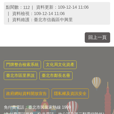
區
里
點閱數：
資料更新：109-12-14 11:06
112
界
資料檢視：109-12-14 11:06
說
資料維護：臺北市信義區中興里
臺
北
市
回上一頁
鄰
長
名
冊
門牌整合檢索系統
文化局文化資產
臺北市區里界說
臺北市鄰長名冊
政府網站資料開放宣告
隱私權及資訊安全
免付費電話：臺北市民當家熱線 1999