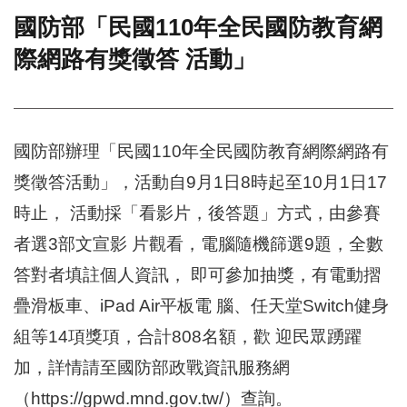
國防部「民國110年全民國防教育網
門
際網路有獎徵答 活動」
牌
整
合
檢
索
國防部辦理「民國110年全民國防教育網際網路有
系
統
獎徵答活動」，活動自9月1日8時起至10月1日17
文
時止， 活動採「看影片，後答題」方式，由參賽
化
局
者選3部文宣影 片觀看，電腦隨機篩選9題，全數
文
答對者填註個人資訊， 即可參加抽獎，有電動摺
化
資
疊滑板車、iPad Air平板電 腦、任天堂Switch健身
產
組等14項獎項，合計808名額，歡 迎民眾踴躍
臺
加，詳情請至國防部政戰資訊服務網
北
市
（https://gpwd.mnd.gov.tw/）查詢。