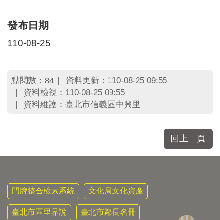
區
里
界
發布日期
說
110-08-25
臺
北
市
點閱數：
資料更新：110-08-25 09:55
84
鄰
資料檢視：110-08-25 09:55
長
名
資料維護：臺北市信義區中興里
冊
回上一頁
門牌整合檢索系統
文化局文化資產
臺北市區里界說
臺北市鄰長名冊