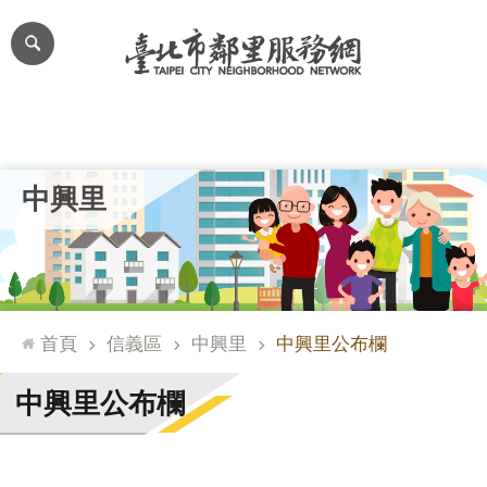
跳到主要內容區塊
進
階
搜
尋
里公布欄
里長簡介
里基本資料
本里特色
里活動花絮
網
中興里
站
導
覽
台
北
首頁
信義區
中興里
中興里公布欄
通
臺
中興里公布欄
北
市
政
府