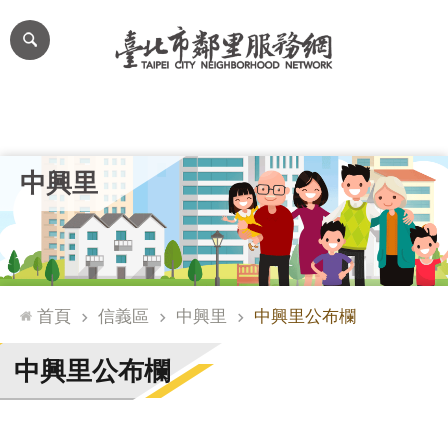
跳到主要內容區塊
進
階
搜
尋
里公布欄
里長簡介
里基本資料
本里特色
里活動花絮
網
中興里
站
導
覽
台
北
首頁
信義區
中興里
中興里公布欄
通
臺
中興里公布欄
北
市
政
府