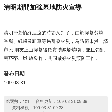
清明期間加強墓地防火宣導
門
牌
整
合
檢
清明掃墓慎終追遠的時節又到了，由於掃墓焚燒
索
香燭、紙錢及雜草等易引發火災，為防範未然，請
系
統
市民 朋友上山掃墓後確實撲滅燃燒物，並且勿亂
文
丟菸蒂、燃 放爆竹，共同做好火災預防工作。
化
局
文
發布日期
化
109-03-31
資
產
臺
點閱數：
資料更新：109-03-31 09:38
101
北
資料檢視：109-03-31 09:38
市