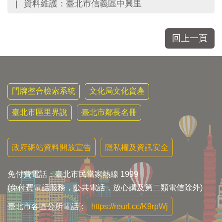
區
資料維護：臺北市信義區中興里
里
界
說
回上一頁
臺
北
市
鄰
門牌整合檢索系統
文化局文化資產
長
名
臺北市區里界說
臺北市鄰長名冊
冊
政府網站資料開放宣告
隱私權及資訊安全
免付費電話：臺北市民當家熱線 1999
(免付費電話服務，公共電話，放心講及第二類電信除外)
臺北市各區公所電話：
https://reurl.cc/K9rpWj