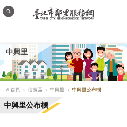
跳到主要內容區塊
進
階
搜
尋
里公布欄
里長簡介
里基本資料
本里特色
里活動花絮
網
中興里
站
導
覽
台
北
首頁
信義區
中興里
中興里公布欄
通
臺
中興里公布欄
北
市
政
府