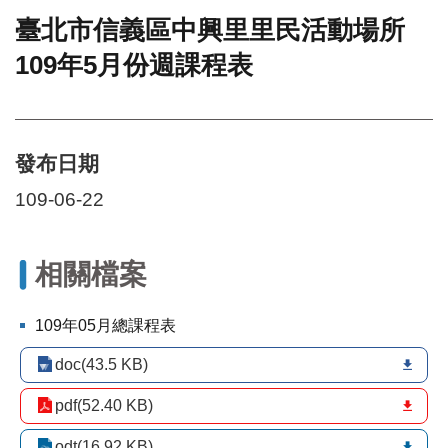
臺北市信義區中興里里民活動場所
門
109年5月份週課程表
牌
整
合
檢
索
發布日期
系
統
109-06-22
文
化
局
相關檔案
文
化
109年05月總課程表
資
產
doc(43.5 KB)
臺
pdf(52.40 KB)
北
市
odt(16.92 KB)