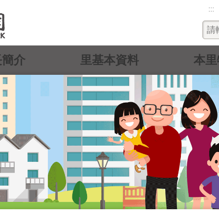
:::
長簡介
里基本資料
本里