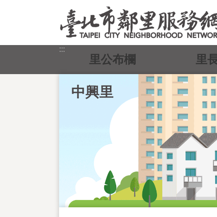
跳到主要內容區塊
:::
里公布欄
里
中興里