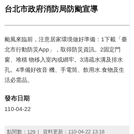
台北市政府消防局防颱宣導
門
牌
整
合
檢
颱風來臨前，注意居家環境做好準備：1下載「臺
索
北市行動防災App」，取得防災資訊。2固定門
系
統
窗、堆積 物移入室內或綁牢。3清疏水溝及排水
文
孔。4準備好收音 機、手電筒、飲用水.食物及生
化
活必需品。
局
文
化
發布日期
資
產
110-04-22
臺
北
市
點閱數：
資料更新：110-04-22 13:18
129