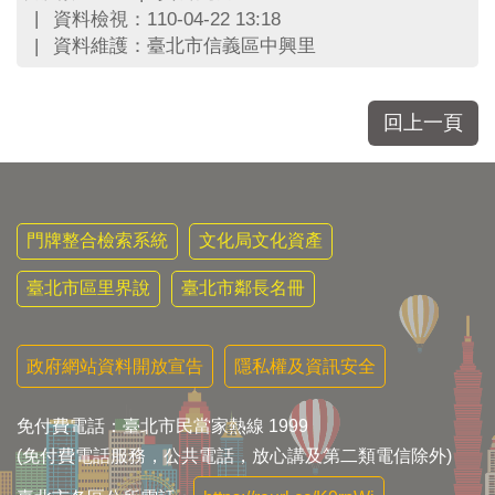
區
資料檢視：110-04-22 13:18
里
資料維護：臺北市信義區中興里
界
說
臺
回上一頁
北
市
鄰
長
名
門牌整合檢索系統
文化局文化資產
冊
臺北市區里界說
臺北市鄰長名冊
政府網站資料開放宣告
隱私權及資訊安全
免付費電話：臺北市民當家熱線 1999
(免付費電話服務，公共電話，放心講及第二類電信除外)