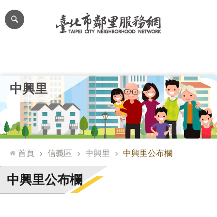
跳到主要內容區塊
進
階
搜
尋
里公布欄
里長簡介
里基本資料
本里特色
里活動花絮
網
中興里
站
導
覽
台
北
首頁
信義區
中興里
中興里公布欄
通
臺
中興里公布欄
北
市
政
府