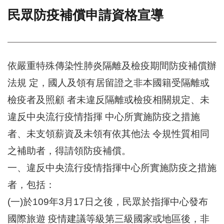
民眾防疫補償申請資格宣導
門
牌
整
合
檢
依嚴重特殊傳染性肺炎隔離及檢疫期間防疫補償辦
索
法規 定，國人及領有居留證之非本國籍受隔離或
系
統
檢疫者及照顧 者未違反隔離或檢疫相關規定、未
文
違反中央流行疫情指揮 中心所實施防疫之措施
化
者、未支領薪資及未領有依其他法 令規性質相同
局
文
之補助者，得請領防疫補償。
化
資
一、違反中央流行疫情指揮中心所實施防疫之措施
產
者，包括：
臺
(一)於109年3月17日之後，民眾於指揮中心發布
北
市
國際旅遊 疫情建議等級第三級國家或地區後，非