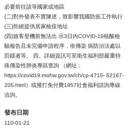
區
必要前往該等國家或地區
里
界
(二)對外發表不實陳述，致影響我國防疫工作執行
說
(三)拒絕提供居家檢疫地址
臺
(四)旅客登機前無法出 示3日內COVID-19核酸檢
北
市
驗報告且未完備申請程序，依傳染 病防治法處以
鄰
長
罰鍰者等。 四、詳細資訊可至衛生福利部嚴重特
名
殊傳染性肺炎專區查詢 （網址：
冊
https://covid19.mohw.gov.tw/ch/cp-4715- 52167-
205.html）或撥打免付費1957社會福利諮詢專線
洽詢。
發布日期
110-01-21