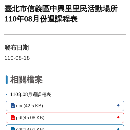
臺北市信義區中興里里民活動場所
門
110年08月份週課程表
牌
整
合
檢
索
發布日期
系
統
110-08-18
文
化
局
相關檔案
文
化
110年08月週課程表
資
產
doc(42.5 KB)
臺
pdf(45.08 KB)
北
市
odt(18.61 KB)