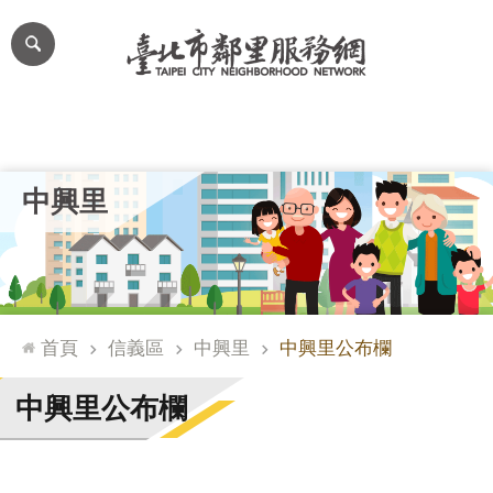
跳到主要內容區塊
進
階
搜
尋
里公布欄
里長簡介
里基本資料
本里特色
里活動花絮
網
中興里
站
導
覽
台
北
首頁
信義區
中興里
中興里公布欄
通
臺
中興里公布欄
北
市
政
府