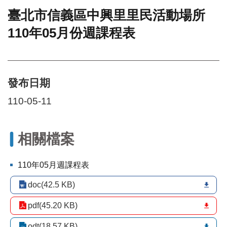
臺北市信義區中興里里民活動場所
門
110年05月份週課程表
牌
整
合
檢
索
發布日期
系
統
110-05-11
文
化
局
相關檔案
文
化
110年05月週課程表
資
產
doc(42.5 KB)
臺
pdf(45.20 KB)
北
市
odt(18.57 KB)