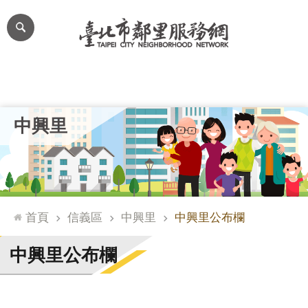
跳到主要內容區塊
進
階
搜
尋
里公布欄
里長簡介
里基本資料
本里特色
里活動花絮
網
中興里
站
導
覽
台
北
首頁
信義區
中興里
中興里公布欄
通
臺
中興里公布欄
北
市
政
府