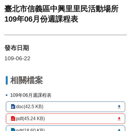
臺北市信義區中興里里民活動場所
門
109年06月份週課程表
牌
整
合
檢
索
發布日期
系
統
109-06-22
文
化
局
相關檔案
文
化
109年06月週課程表
資
產
doc(42.5 KB)
臺
pdf(45.24 KB)
北
市
odt(18.60 KB)