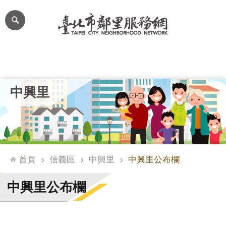
跳到主要內容區塊
進
階
搜
尋
里公布欄
里長簡介
里基本資料
本里特色
里活動花絮
網
中興里
站
導
覽
台
北
首頁
信義區
中興里
中興里公布欄
通
臺
中興里公布欄
北
市
政
府