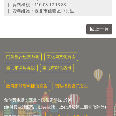
區
資料檢視：110-03-12 13:33
里
資料維護：臺北市信義區中興里
界
說
臺
回上一頁
北
市
鄰
長
名
門牌整合檢索系統
文化局文化資產
冊
臺北市區里界說
臺北市鄰長名冊
政府網站資料開放宣告
隱私權及資訊安全
免付費電話：臺北市民當家熱線 1999
(免付費電話服務，公共電話，放心講及第二類電信除外)