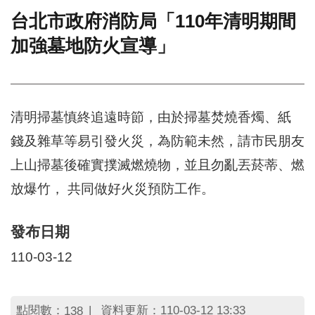
台北市政府消防局「110年清明期間
門
加強墓地防火宣導」
牌
整
合
檢
索
清明掃墓慎終追遠時節，由於掃墓焚燒香燭、紙
系
統
錢及雜草等易引發火災，為防範未然，請市民朋友
文
上山掃墓後確實撲滅燃燒物，並且勿亂丟菸蒂、燃
化
局
放爆竹， 共同做好火災預防工作。
文
化
發布日期
資
產
110-03-12
臺
北
市
點閱數：
資料更新：110-03-12 13:33
138