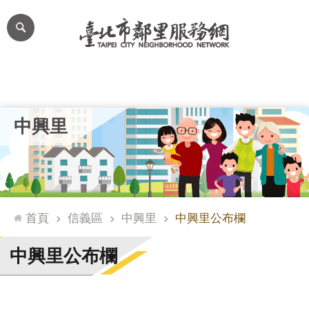
跳到主要內容區塊
進
階
搜
尋
里公布欄
里長簡介
里基本資料
本里特色
里活動花絮
網
中興里
站
導
覽
台
北
首頁
信義區
中興里
中興里公布欄
通
臺
中興里公布欄
北
市
政
府