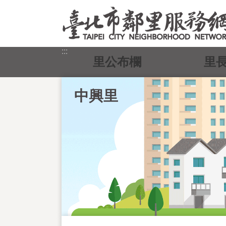
跳到主要內容區塊
:::
里公布欄
里
中興里