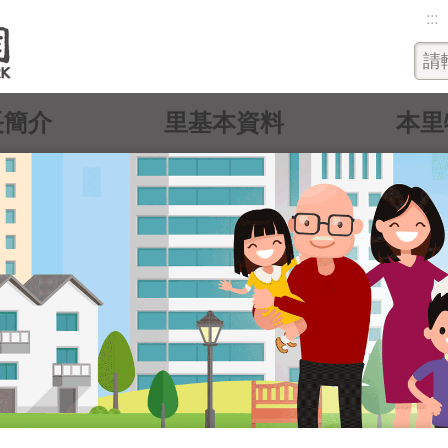
:::
長簡介
里基本資料
本里