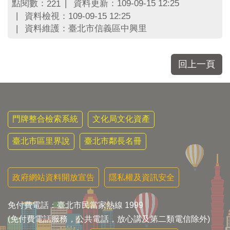
區
點閱數：
資料更新：109-09-15 12:25
221
里
資料檢視：109-09-15 12:25
界
資料維護：臺北市信義區中興里
說
臺
回上一頁
北
市
鄰
長
名
冊
門牌整合檢索系統
文化局文化資產
臺北市區里界說
臺北市鄰長名冊
政府網站資料開放宣告
隱私權及資訊安全
免付費電話：臺北市民當家熱線 1999
(免付費電話服務，公共電話，放心講及第二類電信除外)