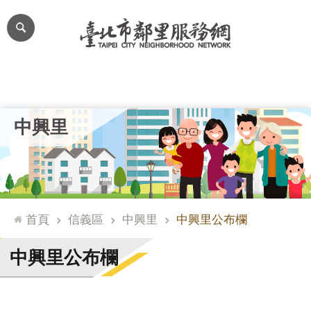
跳到主要內容區塊
進
階
搜
尋
里公布欄
里長簡介
里基本資料
本里特色
里活動花絮
網
中興里
站
導
覽
台
北
首頁
信義區
中興里
中興里公布欄
通
臺
中興里公布欄
北
市
政
府