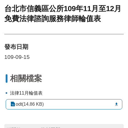
台北市信義區公所109年11月至12月
門
免費法律諮詢服務律師輪值表
牌
整
合
檢
索
發布日期
系
統
109-09-15
文
化
局
相關檔案
文
化
法律11月輪值表
資
產
odt(14.86 KB)
臺
北
市