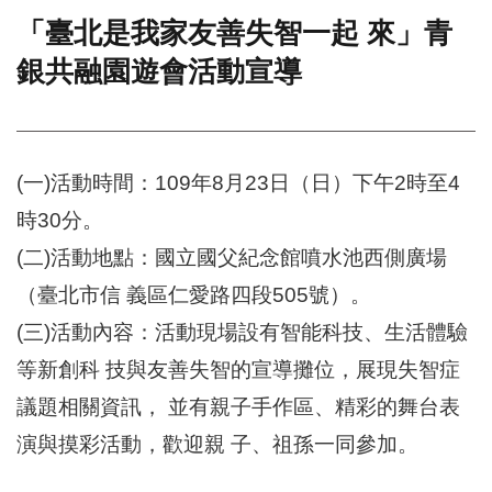
「臺北是我家友善失智一起 來」青
門
銀共融園遊會活動宣導
牌
整
合
檢
索
(一)活動時間：109年8月23日（日）下午2時至4
系
統
時30分。
文
(二)活動地點：國立國父紀念館噴水池西側廣場
化
局
（臺北市信 義區仁愛路四段505號）。
文
(三)活動內容：活動現場設有智能科技、生活體驗
化
資
等新創科 技與友善失智的宣導攤位，展現失智症
產
議題相關資訊， 並有親子手作區、精彩的舞台表
臺
演與摸彩活動，歡迎親 子、祖孫一同參加。
北
市