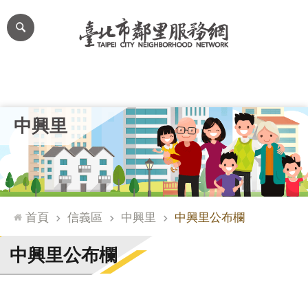
跳到主要內容區塊
進
階
搜
尋
里公布欄
里長簡介
里基本資料
本里特色
里活動花絮
網
中興里
站
導
覽
台
北
首頁
信義區
中興里
中興里公布欄
通
臺
中興里公布欄
北
市
政
府