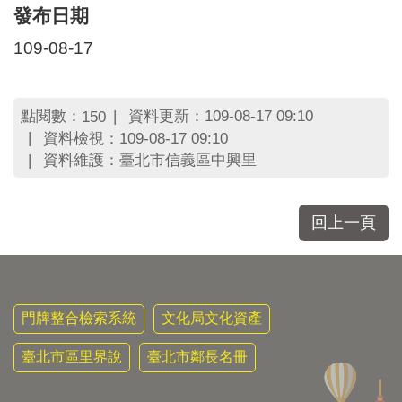
區
發布日期
里
界
109-08-17
說
臺
北
點閱數：
資料更新：109-08-17 09:10
150
市
資料檢視：109-08-17 09:10
鄰
資料維護：臺北市信義區中興里
長
名
冊
回上一頁
門牌整合檢索系統
文化局文化資產
臺北市區里界說
臺北市鄰長名冊