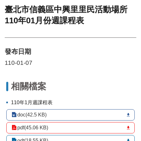
臺北市信義區中興里里民活動場所
門
110年01月份週課程表
牌
整
合
檢
索
發布日期
系
統
110-01-07
文
化
局
相關檔案
文
化
110年1月週課程表
資
產
doc(42.5 KB)
臺
pdf(45.06 KB)
北
市
odt(18.55 KB)