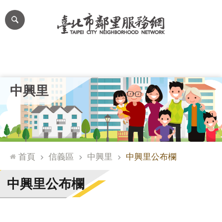
跳到主要內容區塊
進
階
搜
尋
里公布欄
里長簡介
里基本資料
本里特色
里活動花絮
網
中興里
站
導
覽
台
北
首頁
信義區
中興里
中興里公布欄
通
臺
中興里公布欄
北
市
政
府