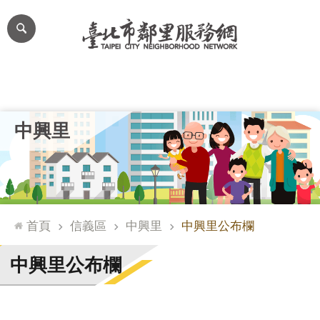
跳到主要內容區塊
進
階
搜
尋
里公布欄
里長簡介
里基本資料
本里特色
里活動花絮
網
中興里
站
導
覽
台
北
首頁
信義區
中興里
中興里公布欄
通
臺
中興里公布欄
北
市
政
府