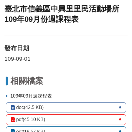
臺北市信義區中興里里民活動場所
門
109年09月份週課程表
牌
整
合
檢
索
發布日期
系
統
109-09-01
文
化
局
相關檔案
文
化
109年09月週課程表
資
產
doc(42.5 KB)
臺
pdf(45.10 KB)
北
市
odt(18.57 KB)