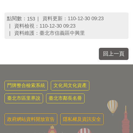
區
里
界
點閱數：
資料更新：110-12-30 09:23
153
說
資料檢視：110-12-30 09:23
臺
資料維護：臺北市信義區中興里
北
市
鄰
回上一頁
長
名
冊
門牌整合檢索系統
文化局文化資產
臺北市區里界說
臺北市鄰長名冊
政府網站資料開放宣告
隱私權及資訊安全