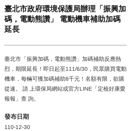
臺北市政府環境保護局辦理「振興加
門
碼，電動熊讚」 電動機車補助加碼
牌
整
延長
合
檢
索
系
統
臺北市「振興加碼，電動熊讚」加碼補助反應熱
文
烈，期限延長！即日起至111/6/30，民眾購買電動
化
局
機車，每輛可獲加碼補助8千元！名額有限，欲購
文
從速。 請 上環保局網站或官方LINE「定檢好康愛
化
資
報報」查 詢。
產
臺
發布日期
北
市
110-12-30