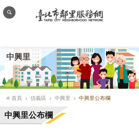
跳到主要內容區塊
進
階
搜
尋
里公布欄
里長簡介
里基本資料
本里特色
里活動花絮
網
中興里
站
導
覽
台
北
首頁
信義區
中興里
中興里公布欄
通
臺
中興里公布欄
北
市
政
府