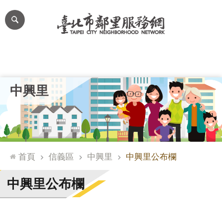
跳到主要內容區塊
進
階
搜
尋
里公布欄
里長簡介
里基本資料
本里特色
里活動花絮
網
中興里
站
導
覽
台
北
首頁
信義區
中興里
中興里公布欄
通
臺
中興里公布欄
北
市
政
府