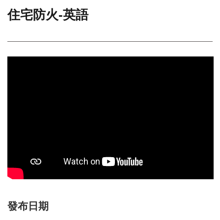
住宅防火-英語
門
牌
整
合
檢
索
系
統
文
化
局
文
化
資
產
臺
北
發布日期
市