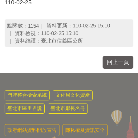
區
110-02-25
里
界
說
點閱數：
資料更新：110-02-25 15:10
1154
臺
資料檢視：110-02-25 15:10
北
資料維護：臺北市信義區公所
市
鄰
長
回上一頁
名
冊
門牌整合檢索系統
文化局文化資產
臺北市區里界說
臺北市鄰長名冊
政府網站資料開放宣告
隱私權及資訊安全